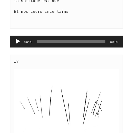
la solitude est nue

Et nos cœurs incertains

Lecteur
00:00
00:00
audio