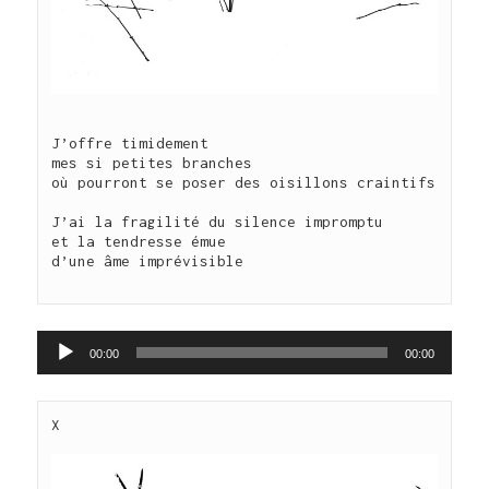
J’offre timidement

mes si petites branches

où pourront se poser des oisillons craintifs

J’ai la fragilité du silence impromptu

et la tendresse émue 

d’une âme imprévisible

Lecteur
00:00
00:00
audio