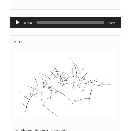
Lecteur
00:00
00:00
audio
Couchées debout courbées
