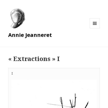
MENU
Annie Jeanneret
ET
WIDGETS
« Extractions » I