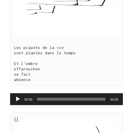
Les piquets de la vie

sont plantés dans le temps

Et l’ombre

effarouchée

se fait 

absence
Lecteur
00:00
00:00
audio