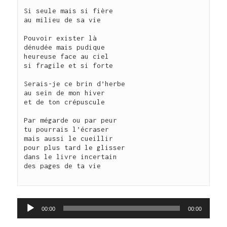
Si seule mais si fière

au milieu de sa vie

Pouvoir exister là

dénudée mais pudique

heureuse face au ciel

si fragile et si forte

Serais-je ce brin d’herbe

au sein de mon hiver

et de ton crépuscule

Par mégarde ou par peur

tu pourrais l’écraser

mais aussi le cueillir

pour plus tard le glisser 

dans le livre incertain

des pages de ta vie

Lecteur
00:00
00:00
audio