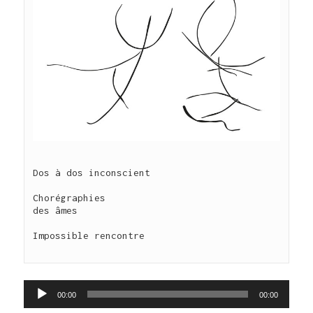
Dos à dos inconscient

Chorégraphies 

des âmes

Impossible rencontre

Lecteur
00:00
00:00
audio